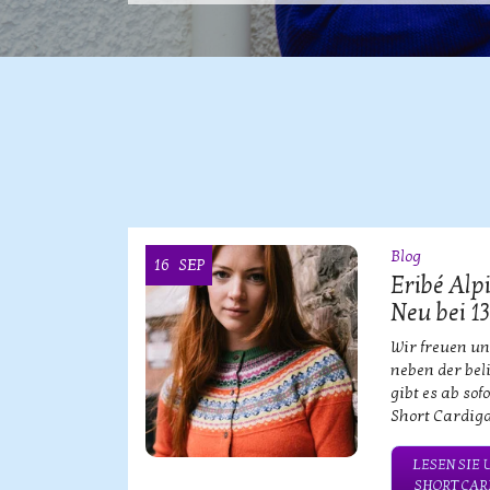
Blog
16
SEP
ke KOOI
Eribé Alp
Neu bei 1
bischen
Wir freuen un
neben der bel
gibt es ab sof
Short Cardiga
NSERE
TWEAR!
LESEN SIE 
SHORT CARD