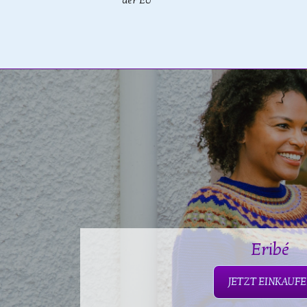
der EU
Eribé
JETZT EINKAUF