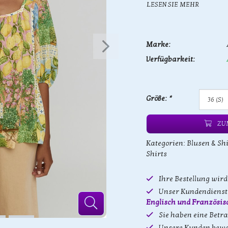
LESEN SIE MEHR
Marke:
Verfügbarkeit:
Größe:
*
ZU
Kategorien:
Blusen & Shi
Shirts
Ihre Bestellung wir
Unser Kundendienst 
Englisch und Französis
Sie haben eine Betr
Unsere Kunden bewe