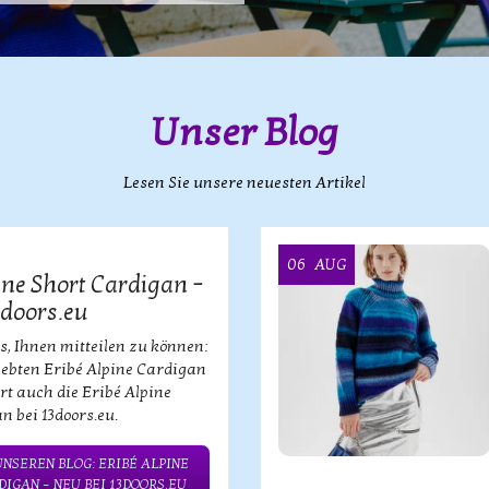
Unser Blog
Lesen Sie unsere neuesten Artikel
06
AUG
ine Short Cardigan –
3doors.eu
s, Ihnen mitteilen zu können:
iebten Eribé Alpine Cardigan
ort auch die Eribé Alpine
n bei 13doors.eu.
UNSEREN BLOG: ERIBÉ ALPINE
IGAN – NEU BEI 13DOORS.EU