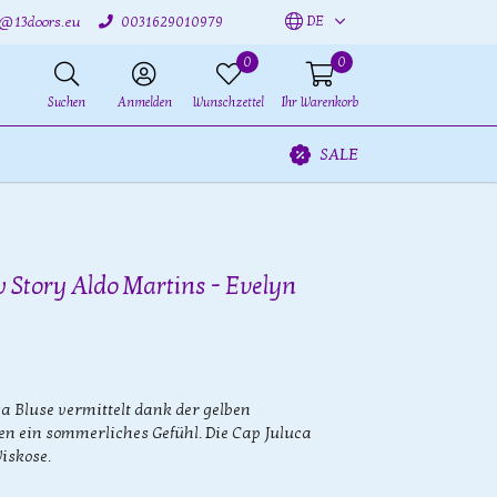
DE
o@13doors.eu
0031629010979
0
0
Suchen
Anmelden
Wunschzettel
Ihr Warenkorb
SALE
 Story Aldo Martins - Evelyn
ca Bluse vermittelt dank der gelben
n ein sommerliches Gefühl. Die Cap Juluca
iskose.