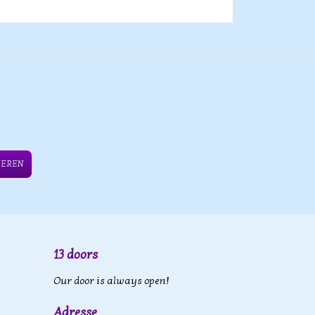
IEREN
13 doors
Our door is always open!
Adresse