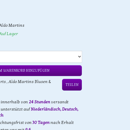
Aldo Martins
Auf Lager
M WARENKORB HINZUFÜGEN
rts
,
Aldo Martins Blusen &
TEILEN
d innerhalb von
24 Stunden
versandt
unterstützt auf
Niederländisch, Deutsch,
ch
achtungsfrist von
30 Tagen
nach Erhalt
rten uns mit
9,6