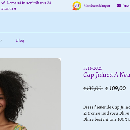
Versand innerhalb von 24
9.8
inf
klantbeoordelingen
Stunden
Blog
5811-2021
Cap Juluca A New
€135,00
€ 109,00
Diese fließende Cap Julu
Zitronen und rosa Blume
Bluse besteht aus 100% V