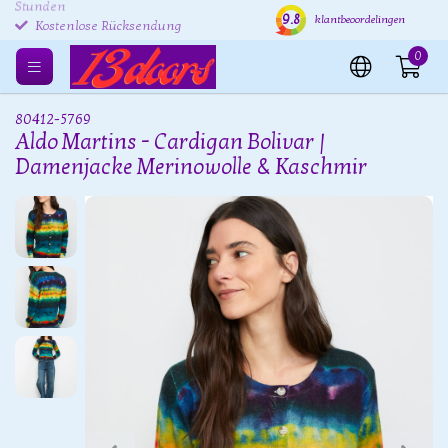
Versand innerhalb von 24
Kostenloser Versand EU
Kost
9.8
klantbeoordelingen
Stunden
EU
Kostenlose Rücksendung
0
EU
80412-5769
Aldo Martins - Cardigan Bolivar |
Damenjacke Merinowolle & Kaschmir