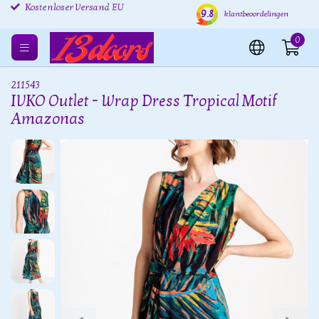
Kostenlose Rücksendung
Versand innerhalb von 24
Kost
9.8
klantbeoordelingen
EU
Stunden
Kostenloser Versand EU
0
211543
IVKO Outlet - Wrap Dress Tropical Motif
Amazonas