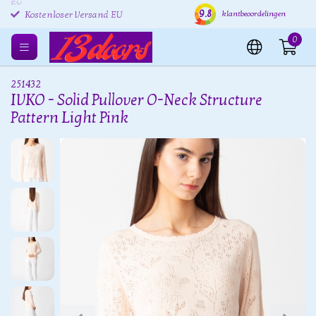
Kostenlose Rücksendung
Versand innerhalb von 24
Kost
9.8
klantbeoordelingen
EU
Stunden
Kostenloser Versand EU
0
251432
IVKO - Solid Pullover O-Neck Structure
Pattern Light Pink