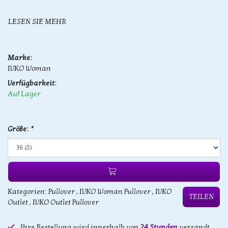
LESEN SIE MEHR
Marke:
IVKO Woman
Verfügbarkeit:
Auf Lager
Größe:
*
Kategorien:
Pullover
,
IVKO Woman Pullover
,
IVKO
TEILEN
Outlet
,
IVKO Outlet Pullover
Ihre Bestellung wird innerhalb von
24 Stunden
versandt