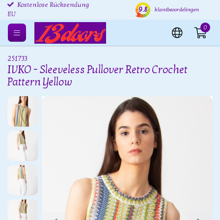
Kostenlose Rücksendung
Versand innerhalb von 24
Kost
9.8
klantbeoordelingen
EU
Stunden
0
251733
IVKO - Sleeveless Pullover Retro Crochet
Pattern Yellow