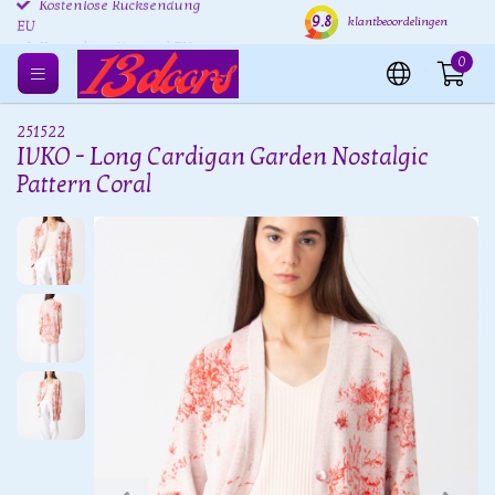
Kostenlose Rücksendung
Versand innerhalb von 24
Kost
9.8
klantbeoordelingen
EU
Stunden
0
251522
IVKO - Long Cardigan Garden Nostalgic
Pattern Coral