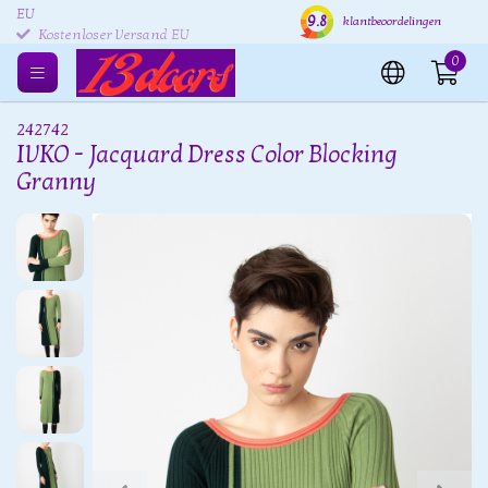
Kostenlose Rücksendung
Versand innerhalb von 24
Kost
9.8
klantbeoordelingen
EU
Stunden
0
242742
IVKO - Jacquard Dress Color Blocking
Granny