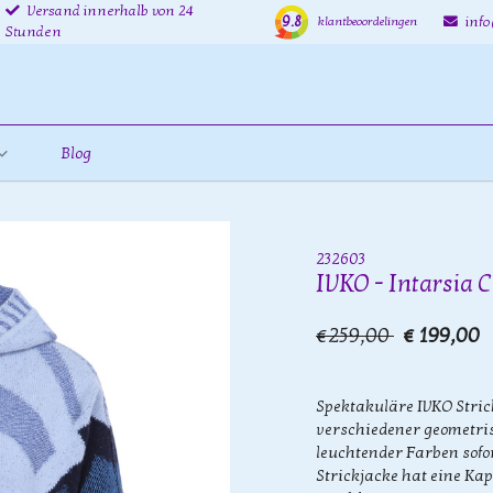
Versand innerhalb von 24
9.8
inf
klantbeoordelingen
Stunden
Blog
232603
IVKO - Intarsia 
€259,00
€ 199,00
Spektakuläre IVKO Stric
verschiedener geometris
leuchtender Farben sofor
Strickjacke hat eine Ka