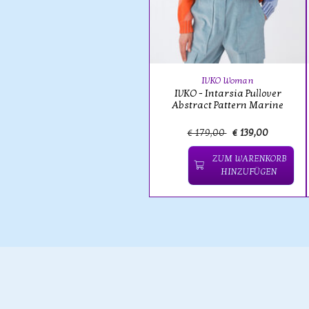
IVKO Woman
IVKO - Intarsia Pullover
Abstract Pattern Marine
€ 179,00
€ 139,00
ZUM WARENKORB
HINZUFÜGEN