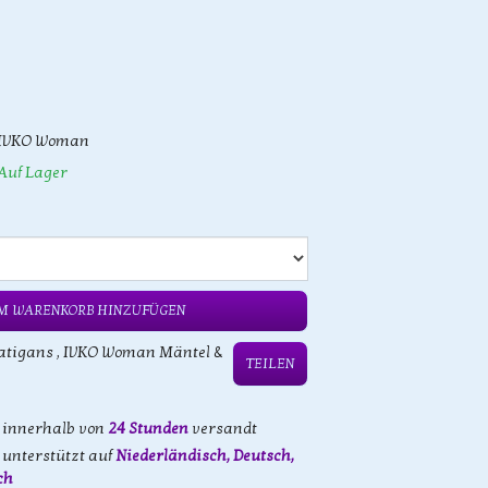
IVKO Woman
Auf Lager
M WARENKORB HINZUFÜGEN
atigans
,
IVKO Woman Mäntel &
TEILEN
d innerhalb von
24 Stunden
versandt
unterstützt auf
Niederländisch, Deutsch,
ch