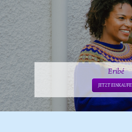
Eribé
JETZT EINKAUF