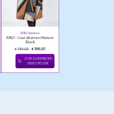
IVKO Woman
IVKO - Coat Abstract Pattern
Black
€ 549,00
€ 399,00
ZUM WARENKORB
HINZUFÜGEN