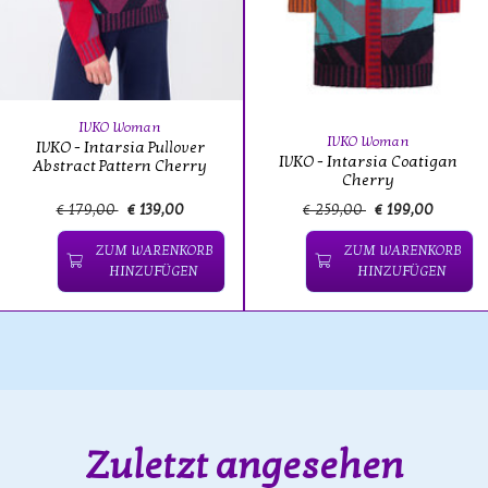
IVKO Woman
IVKO Woman
IVKO - Intarsia Pullover
IVKO - Intarsia Coatigan
Abstract Pattern Cherry
Cherry
€ 179,00
€ 139,00
€ 259,00
€ 199,00
ZUM WARENKORB
ZUM WARENKORB
HINZUFÜGEN
HINZUFÜGEN
Zuletzt angesehen