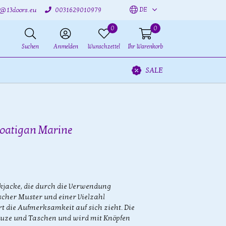
DE
o@13doors.eu
0031629010979
0
0
Suchen
Anmelden
Wunschzettel
Ihr Warenkorb
SALE
Coatigan Marine
kjacke, die durch die Verwendung
cher Muster und einer Vielzahl
t die Aufmerksamkeit auf sich zieht. Die
puze und Taschen und wird mit Knöpfen