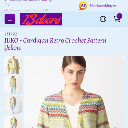
Kostenlose Rücksendung
Versand innerhalb von 24
Kost
9.8
klantbeoordelingen
EU
Stunden
0
251722
IVKO - Cardigan Retro Crochet Pattern
Yellow