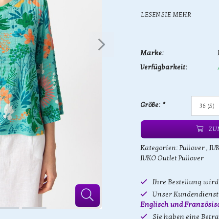
LESEN SIE MEHR
Marke:
Verfügbarkeit:
Größe:
*
ZU
Kategorien:
Pullover
,
IV
IVKO Outlet Pullover
Ihre Bestellung wir
Unser Kundendienst 
Englisch und Französis
Sie haben eine Betr