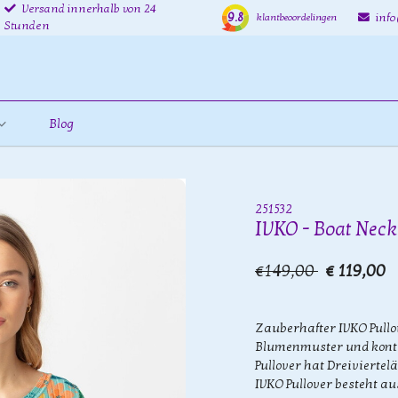
Versand innerhalb von 24
9.8
inf
klantbeoordelingen
Stunden
Blog
251532
IVKO - Boat Neck 
€149,00
€ 119,00
Zauberhafter IVKO Pullov
Blumenmuster und kontra
Pullover hat Dreivierte
IVKO Pullover besteht au