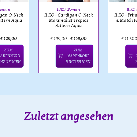
Woman
IVKO Woman
IVKO
igan O-Neck
IVKO - Cardigan O-Neck
IVKO - Prin
attern Aqua
Maximalist Tropics
& Match P
Pattern Aqua
€ 129,00
€ 199,00
€ 159,00
€ 119,0
ZUM
ZUM
ARENKORB
WARENKORB
INZUFÜGEN
HINZUFÜGEN
Zuletzt angesehen