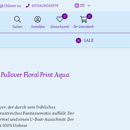
DE
o@13doors.eu
0031629010979
0
0
Suchen
Anmelden
Wunschzettel
Ihr Warenkorb
SALE
Pullover Floral Print Aqua
er, der durch sein fröhliches
streiches Fantasiemotiv auffällt. Der
lärmel und einen U-Boot-Ausschnitt. Der
s 100% Viskose.