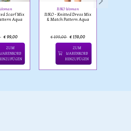
Floral 
 Woman
IVKO Woman
ted Scarf Mix
IVKO - Knitted Dress Mix
attern Aqua
& Match Pattern Aqua
0
€ 99,00
€ 199,00
€ 159,00
€ 179,
ZUM
ZUM
WARENKORB
WARENKORB
HINZUFÜGEN
HINZUFÜGEN