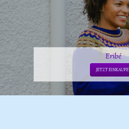
Eribé
JETZT EINKAUF