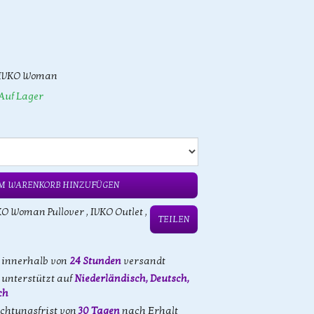
IVKO Woman
Auf Lager
M WARENKORB HINZUFÜGEN
KO Woman Pullover
,
IVKO Outlet
,
TEILEN
d innerhalb von
24 Stunden
versandt
unterstützt auf
Niederländisch, Deutsch,
ch
achtungsfrist von
30 Tagen
nach Erhalt