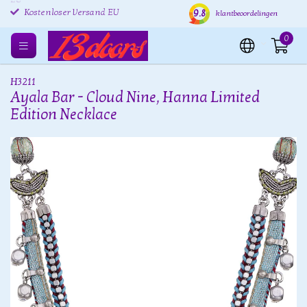
Kostenlose Rücksendung
Versand innerhalb von 24
Kost
9.8
klantbeoordelingen
EU
Stunden
Kostenloser Versand EU
0
H3211
Ayala Bar - Cloud Nine, Hanna Limited
Edition Necklace