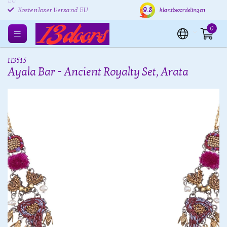
Kostenlose Rücksendung
Versand innerhalb von 24
Kost
9.8
klantbeoordelingen
EU
Stunden
Kostenloser Versand EU
0
H3515
Ayala Bar - Ancient Royalty Set, Arata