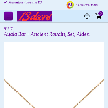
Kostenlose Rücksendung
Versand innerhalb von 24
Kost
9.8
klantbeoordelingen
EU
Stunden
Kostenloser Versand EU
0
H3517
Ayala Bar - Ancient Royalty Set, Alden