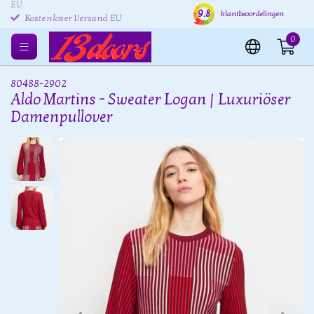
Kostenlose Rücksendung
Versand innerhalb von 24
Kost
9.8
klantbeoordelingen
EU
Stunden
0
80488-2902
Aldo Martins - Sweater Logan | Luxuriöser
Damenpullover