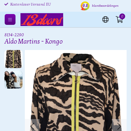
Kostenlose Rücksendung
Versand innerhalb von 24
Kost
9.8
klantbeoordelingen
EU
Stunden
Kostenloser Versand EU
0
8134-2290
Aldo Martins - Kongo