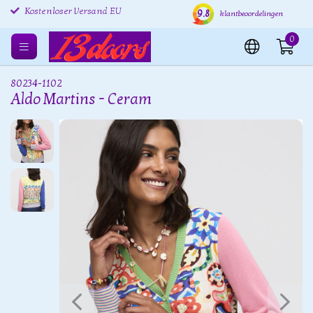
Kostenlose Rücksendung
Versand innerhalb von 24
Kost
9.8
klantbeoordelingen
EU
Stunden
Kostenloser Versand EU
0
80234-1102
Aldo Martins - Ceram