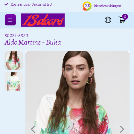
Kostenlose Rücksendung
Versand innerhalb von 24
Kost
9.8
klantbeoordelingen
EU
Stunden
Kostenloser Versand EU
0
80225-8820
Aldo Martins - Buka